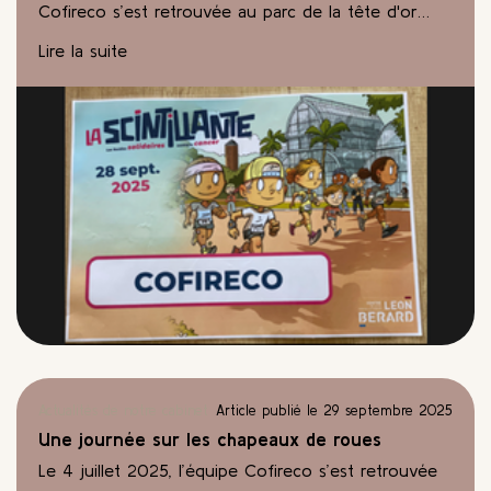
Cofireco s’est retrouvée au parc de la tête d'or
pour prendre part à La Scintillante, une
Un événement sportif et engagé, placé sous le
Lire la suite
marche/course solidaire organisée par le Centre
signe de la solidarité, de l’énergie… et d’un bel
Léon Bérard, acteur majeur dans la lutte contre le
esprit d’équipe !
cancer.
Actualités de notre cabinet
Article publié le 29 septembre 2025
Une journée sur les chapeaux de roues
Le 4 juillet 2025, l’équipe Cofireco s’est retrouvée