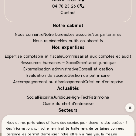
04 78 23 26 81
Contact
Notre cabinet
Nous connaître
Notre bureau
Les associés
Nos partenaires
Nous rejoindre
Nos outils collaboratifs
Nos expertises
Expertise comptable et fiscale
Commissariat aux comptes et audit
Ressources humaines – Social
Secrétariat juridique
Externalisation administrative
Conseil et gestion
Evaluation de société
Gestion de patrimoine
Accompagnement au développement
Création d’entreprise
Actualités
Social
Fiscalité
Juridique
High-Tech
Patrimoine
Guide du chef d'entreprise
Secteurs
Espace client
Automobiles
BTP
Commerce
HCR
Santé
Transport
Économie
Nous et nos partenaires utilisons des cookies pour stocker et/ou accéder à
des informations sur votre terminal. Le traitement de certaines données
personnelles permet d'améliorer notre offre via l'analyse, la mesure
04 78 23 26 81