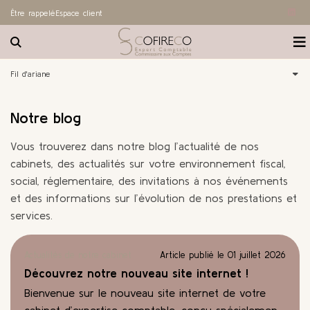
Être rappelé
Espace client
linke
Rechercher sur le site
O
Accueil
Notre cabinet
Fil d'ariane
Nos expertises
Nous connaître
Notre blog
Actualités
Notre bureau
Expertise comptable et fiscale
Vous trouverez dans notre blog l’actualité de nos
cabinets, des actualités sur votre environnement fiscal,
Le blog
Les associés
Commissariat aux comptes et audit
Actualités
social, réglementaire, des invitations à nos événements
Contact
Nos partenaires
Ressources humaines – Social
Secteurs
et des informations sur l’évolution de nos prestations et
services.
Nous rejoindre
Secrétariat juridique
Guide du chef d'entreprise
Actualités de notre cabinet
Article publié le 01 juillet 2026
Nos outils collaboratifs
Externalisation administrative
Échéancier
Découvrez notre nouveau site internet !
Conseil et gestion
Kiosque
Bienvenue sur le nouveau site internet de votre