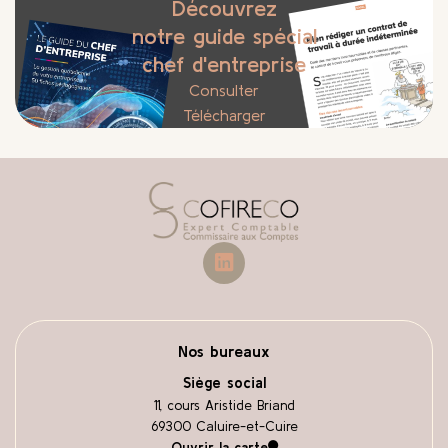
Découvrez
notre guide spécial
chef d'entreprise
Consulter
Télécharger
Accueil
linkedin
Nos bureaux
Siège social
11, cours Aristide Briand
69300 Caluire-et-Cuire
Ouvrir la carte